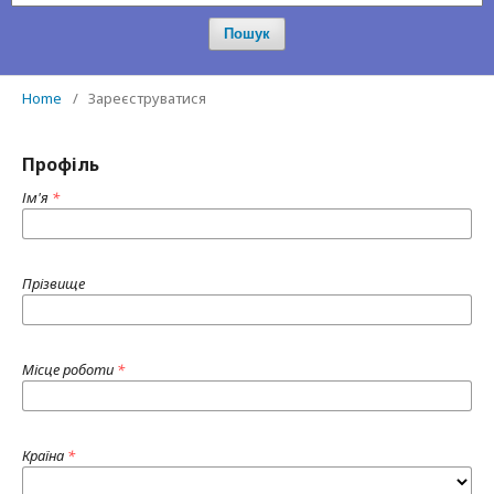
Пошук
Home
/
Зареєструватися
Профіль
Ім'я
*
Прізвище
Місце роботи
*
Країна
*