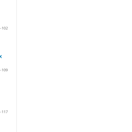
-102
Х
-109
-117