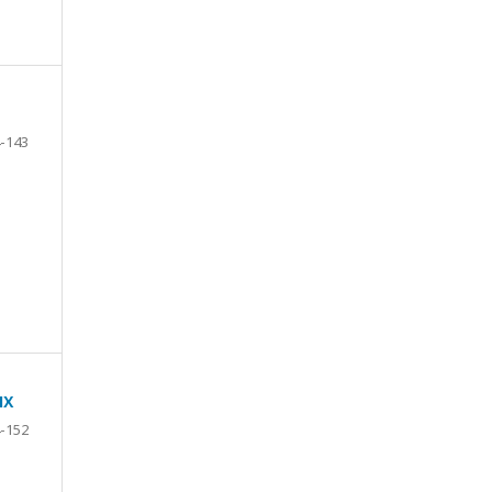
-143
ИХ
-152