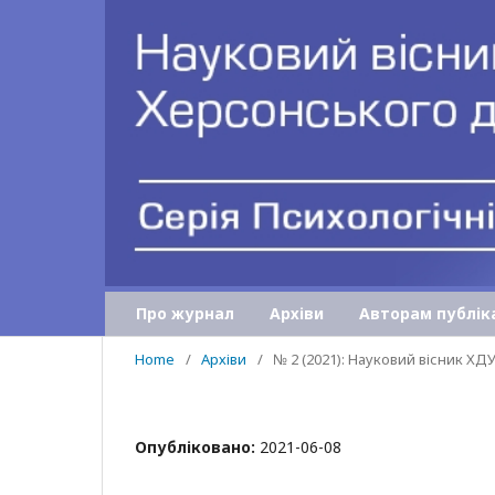
Про журнал
Архіви
Авторам публік
Home
/
Архіви
/
№ 2 (2021): Науковий вісник ХД
Опубліковано:
2021-06-08